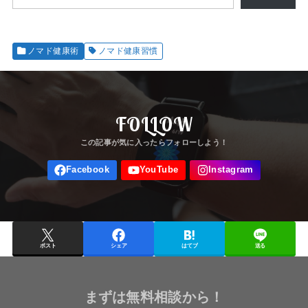
ノマド健康術
ノマド健康習慣
FOLLOW
ポスト
シェア
はてブ
送る
まずは無料相談から！