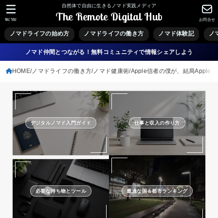
自然体で自由に生きるノマド実践メディア
The Remote Digital Hub
MENU
お問合せ
ノマドライフの始め方
ノマドライフの働き方
ノマド体験記
ノ
ノマド仲間とつながる！無料コミュニティで情報シェアしよう
HOME
ノマドライフの働き方
ノマド健康術
Apple信者の僕が、結局Apple
デジタルノマド入門ガイド
仕事と収入の作り方
必要な持ち物とツール
最適な国＆都市ランキング