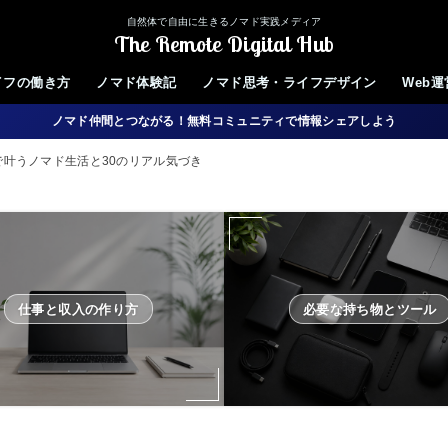
自然体で自由に生きるノマド実践メディア
The Remote Digital Hub
イフの働き方
ノマド体験記
ノマド思考・ライフデザイン
Web
ノマド仲間とつながる！無料コミュニティで情報シェアしよう
で叶うノマド生活と30のリアル気づき
仕事と収入の作り方
必要な持ち物とツール