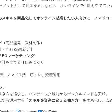
ら海外ノマドとして世界を旅しながら、オンラインで生計を立ててい
のスキルを商品化してオンライン起業したい人向けに、ノマドコ
グ（商品開発・教材制作）
設計・売れる導線設計
・AEOマーケティング
生計を立てる仕組みづくり
習、ノマド生活、筋トレ、資産運用
ル：
働き方を追求し、パンデミック以前からデジタルノマドを実践。
代でも通用する
「スキルを資産に変える働き方」
を体系化し、広