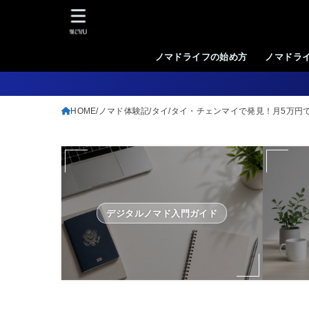
MENU
ノマドライフの始め方
ノマドラ
HOME
ノマド体験記
タイ
タイ・チェンマイで発見！月5万円
デジタルノマド入門ガイド