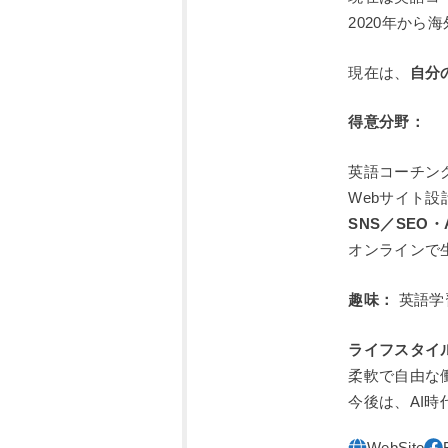
2020年か
現在は、
自分
得意分野：
英語コーチン
Webサイト
SNS／SEO
オンラインで
趣味：
英語学
ライフスタイ
柔軟で自由な
今後は、AI時