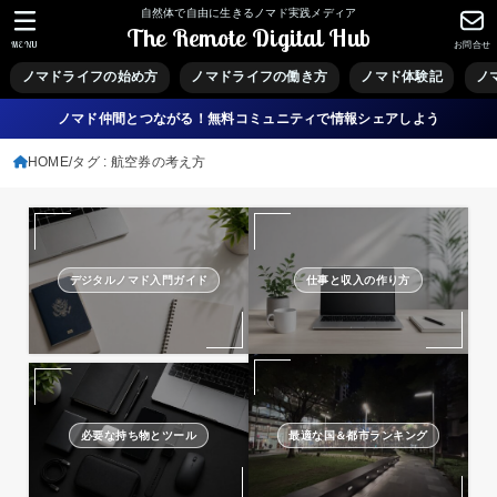
自然体で自由に生きるノマド実践メディア
The Remote Digital Hub
MENU
お問合せ
ノマドライフの始め方
ノマドライフの働き方
ノマド体験記
ノ
ノマド仲間とつながる！無料コミュニティで情報シェアしよう
HOME
タグ : 航空券の考え方
デジタルノマド入門ガイド
仕事と収入の作り方
必要な持ち物とツール
最適な国＆都市ランキング