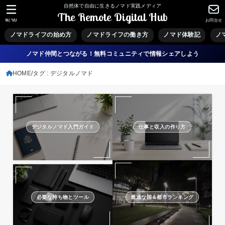
自然体で自由に生きるノマド実践メディア
The Remote Digital Hub
MENU
お問合せ
ノマドライフの始め方
ノマドライフの働き方
ノマド体験記
ノ
ノマド仲間とつながる！無料コミュニティで情報シェアしよう
HOME
タグ : デジタルノマド
デジタルノマド入門ガイド
仕事と収入の作り方
必要な持ち物とツール
最適な国＆都市ランキング