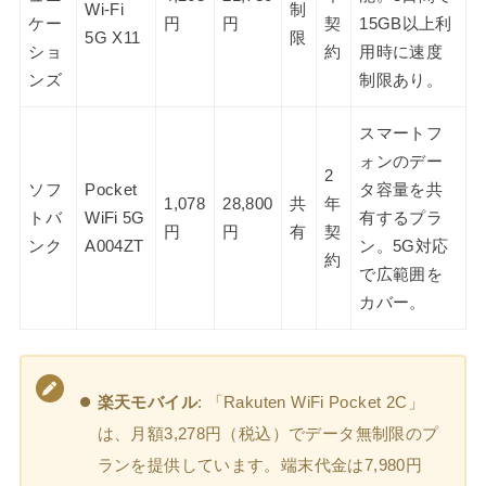
Wi-Fi
制
ケー
円
円
契
15GB以上利
5G X11
限
ショ
約
用時に速度
ンズ
制限あり。
スマートフ
ォンのデー
2
ソフ
Pocket
タ容量を共
1,078
28,800
共
年
トバ
WiFi 5G
有するプラ
円
円
有
契
ンク
A004ZT
ン。5G対応
約
で広範囲を
カバー。
楽天モバイル
: 「Rakuten WiFi Pocket 2C」
は、月額3,278円（税込）でデータ無制限のプ
ランを提供しています。端末代金は7,980円