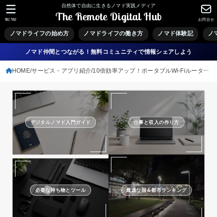
自然体で自由に生きるノマド実践メディア
The Remote Digital Hub
MENU
お問合せ
ノマドライフの始め方
ノマドライフの働き方
ノマド体験記
ノ
ノマド仲間とつながる！無料コミュニティで情報シェアしよう
HOME
サービス・アプリ紹介
10倍効率アップ！ポータブルWi-Fiルーター
デジタルノマド入門ガイド
仕事と収入の作り方
必要な持ち物とツール
最適な国＆都市ランキング