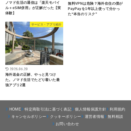
ノマド生活の通信は「楽天モバイ
無料VPNは危険？海外在住の僕が
ル＋eSIM併用」が正解だった【実
PayPayを1年以上使って分かっ
体験】
た“本当のリスク”
サービス・アプリ紹介
2026.05.20
海外送金の正解、やっと見つけ
た。ノマド生活でたどり着いた最
強アプリ2選
HOME
特定商取引法に基づく表記
個人情報保護方針
利用規約
キャンセルポリシー
クッキーポリシー
運営者情報
無料相談
お問い合わせ