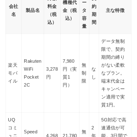
機種代
ー
会社
料金
約
製品名
金（税
タ
主な特徴
名
（税
期
込）
容
込）
間
量
データ無制
限で、契約
期間の縛り
Rakuten
7,980
楽天
無
がない柔軟
WiFi
3,278
円（実
な
モバ
制
なプラン。
Pocket
円
質1
し
イル
限
端末代金は
2C
円）
キャンペー
ン適用で実
質1円。
UQ
5G対応で高
コミ
2
速通信が可
Speed
無
ュニ
4,268
21,780
年
能。3日間で