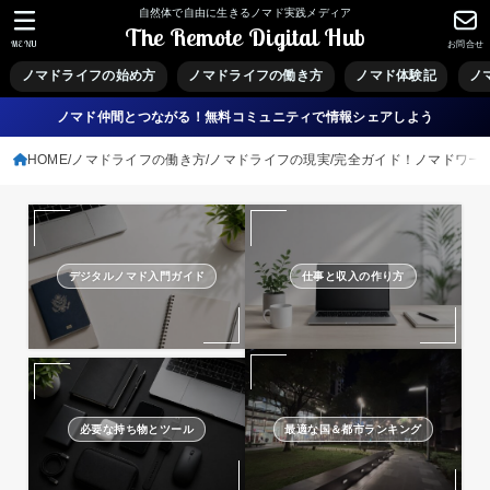
自然体で自由に生きるノマド実践メディア
The Remote Digital Hub
MENU
お問合せ
ノマドライフの始め方
ノマドライフの働き方
ノマド体験記
ノ
ノマド仲間とつながる！無料コミュニティで情報シェアしよう
HOME
ノマドライフの働き方
ノマドライフの現実
完全ガイド！ノマドワー
デジタルノマド入門ガイド
仕事と収入の作り方
必要な持ち物とツール
最適な国＆都市ランキング