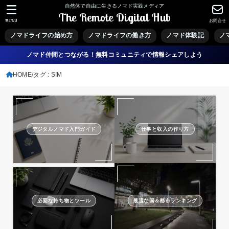
自然体で自由に生きるノマド実践メディア
The Remote Digital Hub
MENU
お問合せ
ノマドライフの始め方
ノマドライフの働き方
ノマド体験記
ノ
ノマド仲間とつながる！無料コミュニティで情報シェアしよう
HOME
タグ : SIM
デジタルノマド入門ガイド
仕事と収入の作り方
必要な持ち物とツール
最適な国＆都市ランキング