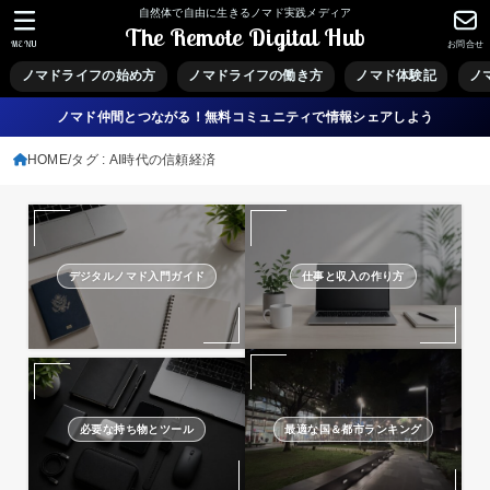
自然体で自由に生きるノマド実践メディア
The Remote Digital Hub
MENU
お問合せ
ノマドライフの始め方
ノマドライフの働き方
ノマド体験記
ノ
ノマド仲間とつながる！無料コミュニティで情報シェアしよう
HOME
タグ : AI時代の信頼経済
デジタルノマド入門ガイド
仕事と収入の作り方
必要な持ち物とツール
最適な国＆都市ランキング