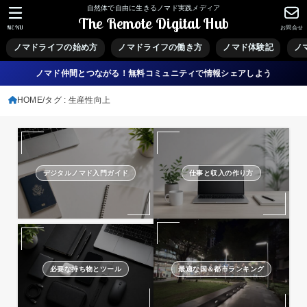
自然体で自由に生きるノマド実践メディア
The Remote Digital Hub
MENU
お問合せ
ノマドライフの始め方
ノマドライフの働き方
ノマド体験記
ノ
ノマド仲間とつながる！無料コミュニティで情報シェアしよう
HOME
タグ : 生産性向上
デジタルノマド入門ガイド
仕事と収入の作り方
必要な持ち物とツール
最適な国＆都市ランキング