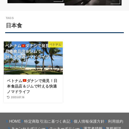
日本食
ベトナム
ベトナム
ダナンで発見！日
本食品店＆ジムで叶える快適
ノマドライフ
2025.07.18
HOME
特定商取引法に基づく表記
個人情報保護方針
利用規約
キャンセルポリシー
クッキーポリシー
運営者情報
無料相談