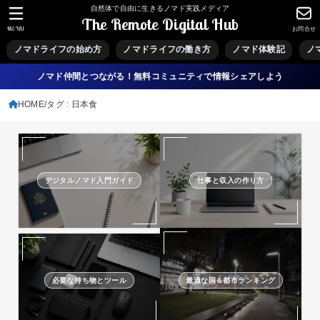
自然体で自由に生きるノマド実践メディア
The Remote Digital Hub
MENU
お問合せ
ノマドライフの始め方
ノマドライフの働き方
ノマド体験記
ノ
ノマド仲間とつながる！無料コミュニティで情報シェアしよう
HOME
タグ : 日本食
デジタルノマド入門ガイド
仕事と収入の作り方
必要な持ち物とツール
最適な国＆都市ランキング