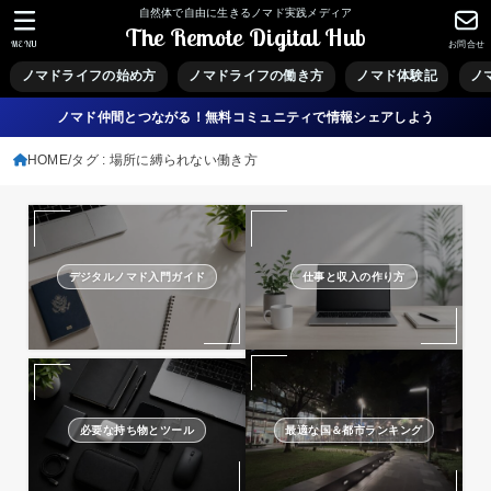
自然体で自由に生きるノマド実践メディア
The Remote Digital Hub
MENU
お問合せ
ノマドライフの始め方
ノマドライフの働き方
ノマド体験記
ノ
ノマド仲間とつながる！無料コミュニティで情報シェアしよう
HOME
タグ : 場所に縛られない働き方
デジタルノマド入門ガイド
仕事と収入の作り方
必要な持ち物とツール
最適な国＆都市ランキング