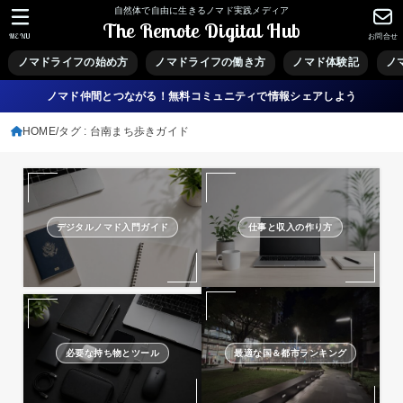
自然体で自由に生きるノマド実践メディア
The Remote Digital Hub
MENU
お問合せ
ノマドライフの始め方
ノマドライフの働き方
ノマド体験記
ノ
ノマド仲間とつながる！無料コミュニティで情報シェアしよう
HOME
タグ : 台南まち歩きガイド
デジタルノマド入門ガイド
仕事と収入の作り方
必要な持ち物とツール
最適な国＆都市ランキング