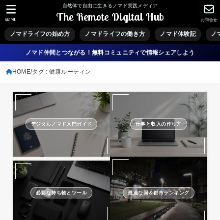
自然体で自由に生きるノマド実践メディア
The Remote Digital Hub
MENU
お問合せ
ノマドライフの始め方
ノマドライフの働き方
ノマド体験記
ノ
ノマド仲間とつながる！無料コミュニティで情報シェアしよう
HOME
タグ : 健康ルーティン
デジタルノマド入門ガイド
仕事と収入の作り方
必要な持ち物とツール
最適な国＆都市ランキング