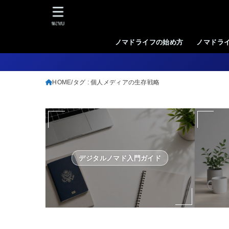
MENU
ノマドライフの始め方
ノマドラ
HOME
タグ : 個人メディアの生存戦略
デジタルノマド入門ガイド