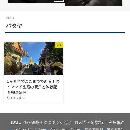
パタヤ
タイ
1ヶ月半でここまでできる！タ
イノマド生活の費用と体験記
を完全公開
2025.01.22
HOME
特定商取引法に基づく表記
個人情報保護方針
利用規約
キャンセルポリシー
クッキーポリシー
運営者情報
無料相談