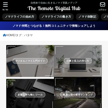
自然体で自由に生きるノマド実践メディア
The Remote Digital Hub
MENU
お問合せ
ノマドライフの始め方
ノマドライフの働き方
ノマド体験記
ノ
ノマド仲間とつながる！無料コミュニティで情報シェアしよう
HOME
タグ : パタヤ
デジタルノマド入門ガイド
仕事と収入の作り方
必要な持ち物とツール
最適な国＆都市ランキング