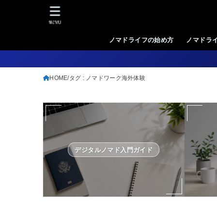
MENU
ノマドライフの始め方
ノマドラ
HOME
タグ : ノマドワーク海外体験
デジタルノマド入門ガイド