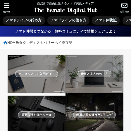
自然体で自由に生きるノマド実践メディア
The Remote Digital Hub
MENU
お問合せ
ノマドライフの始め方
ノマドライフの働き方
ノマド体験記
ノ
ノマド仲間とつながる！無料コミュニティで情報シェアしよう
HOME
タグ : ディスカバリーベイ滞在記
デジタルノマド入門ガイド
仕事と収入の作り方
必要な持ち物とツール
最適な国＆都市ランキング