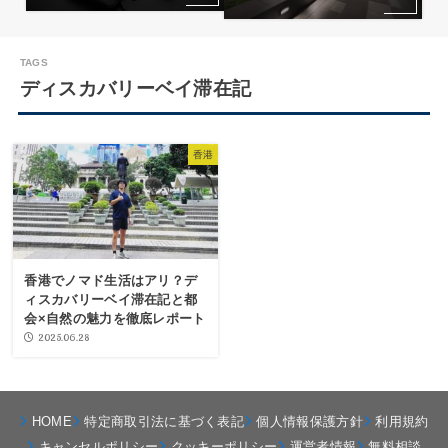
ディスカバリーベイ滞在記
香港
香港でノマド生活はアリ？デ
ィスカバリーベイ滞在記と都
会×自然の魅力を徹底レポート
2025.06.28
HOME
特定商取引法に基づく表記
個人情報保護方針
利用規約
キャンセルポリシー
クッキーポリシー
運営者情報
無料相談