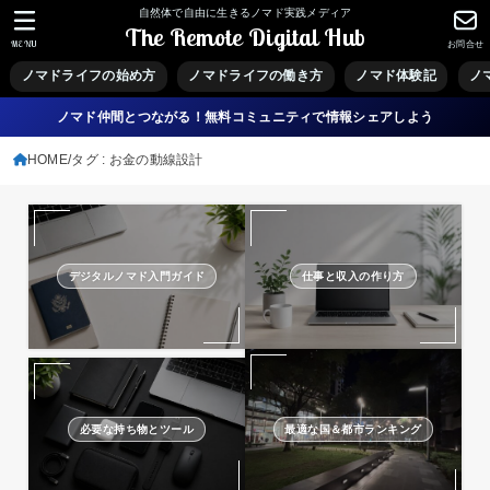
自然体で自由に生きるノマド実践メディア
The Remote Digital Hub
MENU
お問合せ
ノマドライフの始め方
ノマドライフの働き方
ノマド体験記
ノ
ノマド仲間とつながる！無料コミュニティで情報シェアしよう
HOME
タグ : お金の動線設計
デジタルノマド入門ガイド
仕事と収入の作り方
必要な持ち物とツール
最適な国＆都市ランキング