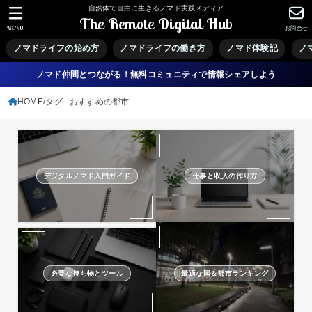
自然体で自由に生きるノマド実践メディア
The Remote Digital Hub
MENU
お問合せ
ノマドライフの始め方
ノマドライフの働き方
ノマド体験記
ノ
ノマド仲間とつながる！無料コミュニティで情報シェアしよう
HOME
タグ : おすすめの都市
デジタルノマド入門ガイド
仕事と収入の作り方
必要な持ち物とツール
最適な国＆都市ランキング