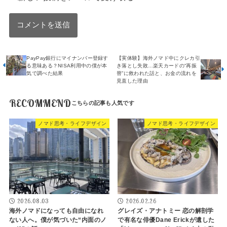
PayPay銀行にマイナンバー登録す
【実体験】海外ノマド中にクレカ引
る意味ある？NISA利用中の僕が本
き落とし失敗…楽天カードの“再振
気で調べた結果
替”に救われた話と、お金の流れを
見直した理由
RECOMMEND
ノマド思考・ライフデザイン
ノマド思考・ライフデザイン
2026.08.03
2026.02.26
海外ノマドになっても自由になれ
グレイズ・アナトミー 恋の解剖学
ない人へ。僕が気づいた“内面のノ
で有名な俳優Dane Erickが遺した