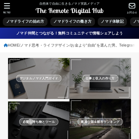
自然体で自由に生きるノマド実践メディア
The Remote Digital Hub
MENU
お問合せ
ノマドライフの始め方
ノマドライフの働き方
ノマド体験記
ノ
ノマド仲間とつながる！無料コミュニティで情報シェアしよう
HOME
ノマド思考・ライフデザイン
お金より“自由”を選んだ男。Telegram創
デジタルノマド入門ガイド
仕事と収入の作り方
必要な持ち物とツール
最適な国＆都市ランキング