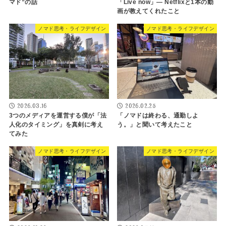
マド”の話
「Live now」― Netflixと1本の動
画が教えてくれたこと
ノマド思考・ライフデザイン
ノマド思考・ライフデザイン
2026.03.16
2026.02.25
3つのメディアを運営する僕が「法
「ノマドは終わる、通勤しよ
人化のタイミング」を真剣に考え
う。」と聞いて考えたこと
てみた
ノマド思考・ライフデザイン
ノマド思考・ライフデザイン