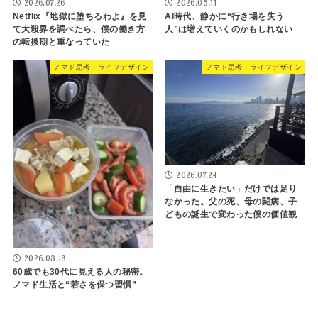
2026.07.26
2026.05.11
Netflix『地獄に堕ちるわよ』を見
AI時代、静かに“行き場を失う
て大殺界を調べたら、僕の働き方
人”は増えていくのかもしれない
の転換期と重なっていた
ノマド思考・ライフデザイン
ノマド思考・ライフデザイン
2026.07.24
「自由に生きたい」だけでは足り
なかった。父の死、母の闘病、子
どもの誕生で変わった僕の価値観
2026.03.18
60歳でも30代に見える人の秘密。
ノマド生活と“若さを保つ習慣”