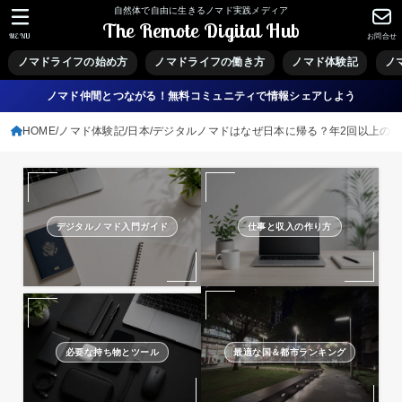
自然体で自由に生きるノマド実践メディア
The Remote Digital Hub
MENU
お問合せ
ノマドライフの始め方
ノマドライフの働き方
ノマド体験記
ノ
ノマド仲間とつながる！無料コミュニティで情報シェアしよう
HOME
ノマド体験記
日本
デジタルノマドはなぜ日本に帰る？年2回以上の
デジタルノマド入門ガイド
仕事と収入の作り方
必要な持ち物とツール
最適な国＆都市ランキング