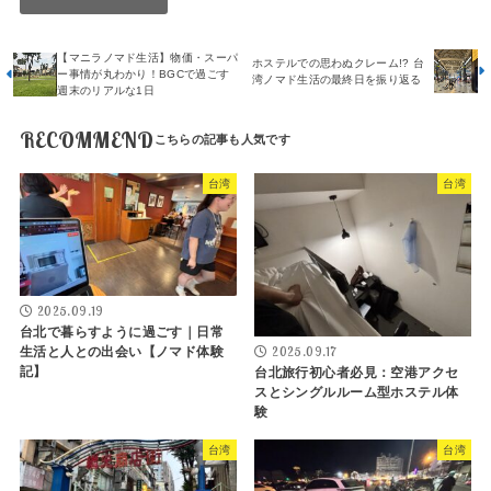
【マニラノマド生活】物価・スーパ
ホステルでの思わぬクレーム!? 台
ー事情が丸わかり！BGCで過ごす
湾ノマド生活の最終日を振り返る
週末のリアルな1日
RECOMMEND
台湾
台湾
2025.09.19
台北で暮らすように過ごす｜日常
2025.09.17
生活と人との出会い【ノマド体験
記】
台北旅行初心者必見：空港アクセ
スとシングルルーム型ホステル体
験
台湾
台湾