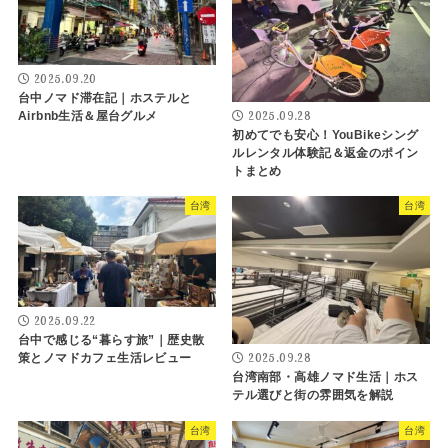
2025.09.20
台中ノマド滞在記｜ホステルと
2025.09.28
Airbnb生活＆屋台グルメ
初めてでも安心！YouBikeシング
ルレンタル体験記＆返金のポイン
トまとめ
台湾
台湾
2025.09.22
台中で感じる“暮らす旅”｜歴史散
2025.09.28
策とノマドカフェ生活レビュー
台湾南部・高雄ノマド生活｜ホス
テル選びと街の雰囲気を解説
台湾
台湾