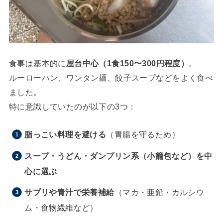
食事は基本的に
屋台中心（1食150〜300円程度）
。
ルーローハン、ワンタン麺、餃子スープなどをよく食べ
ました。
特に意識していたのが以下の3つ：
脂っこい料理を避ける
（胃腸を守るため）
スープ・うどん・ダンプリン系（小籠包など）を中
心に選ぶ
サプリや青汁で栄養補給
（マカ・亜鉛・カルシウ
ム・食物繊維など）