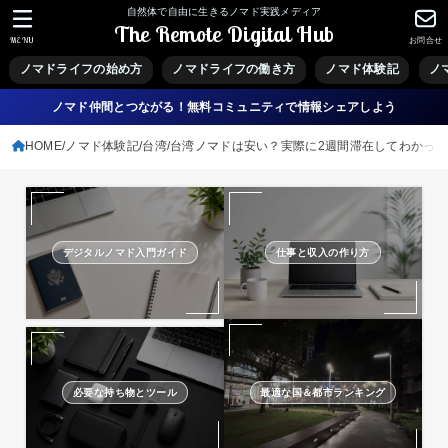
自然体で自由に生きるノマド実践メディア
The Remote Digital Hub
MENU
お問合せ
ノマドライフの始め方
ノマドライフの働き方
ノマド体験記
ノ
ノマド仲間とつながる！無料コミュニティで情報シェアしよう
HOME
ノマド体験記
台湾
台湾ノマドは安い？実際に2週間滞在してわかっ
デジタルノマド入門ガイド
仕事と収入の作り方
必要な持ち物とツール
最適な国＆都市ランキング