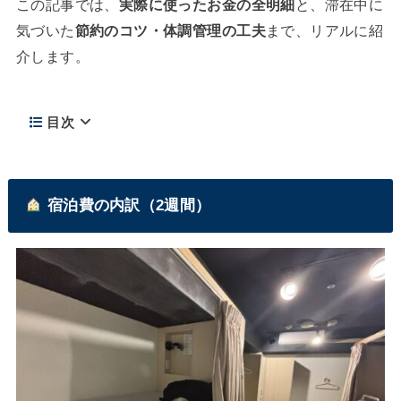
この記事では、
実際に使ったお金の全明細
と、滞在中に
気づいた
節約のコツ・体調管理の工夫
まで、リアルに紹
介します。
目次
宿泊費の内訳（2週間）