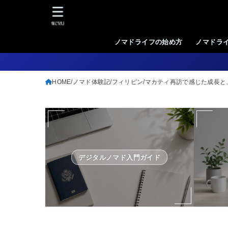
MENU
ノマドライフの始め方
ノマドラ
HOME
ノマド体験記
フィリピン
マカティ再訪で感じた成長と
デジタルノマド入門ガイド