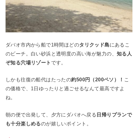
ダバオ市内から船で1時間ほどの
タリクッド島
にあるこ
のビーチ。白い砂浜と透明度の高い海が魅力の、
知る人
ぞ知る穴場リゾート
です。
しかも往復の船代はたったの
約500円（200ペソ）！
こ
の価格で、1日ゆったりと過ごせるなんて最高ですよ
ね。
朝の便で出発して、夕方にダバオへ戻る
日帰りプランで
も十分楽しめる
のが嬉しいポイント。