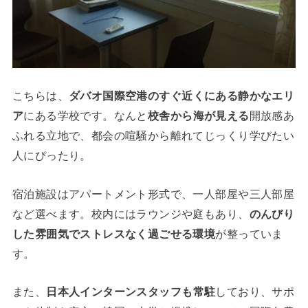
こちらは、
ダバオ国際空港のすぐ近くにある静かなエリ
ア
にある学校です。なんと
校舎から海が見える
開放感あ
ふれる立地で、都会の喧騒から離れてじっくり学びたい
人にぴったり。
宿泊施設はアパートメント形式で、一人部屋や三人部屋
など選べます。校内にはラウンジや庭もあり、
のんびり
した雰囲気でストレスなく過ごせる環境
が整っていま
す。
また、
日本人インターンスタッフも常駐
しており、サポ