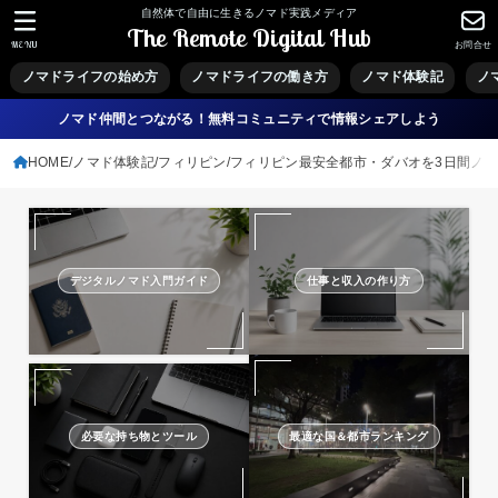
自然体で自由に生きるノマド実践メディア
The Remote Digital Hub
MENU
お問合せ
ノマドライフの始め方
ノマドライフの働き方
ノマド体験記
ノ
ノマド仲間とつながる！無料コミュニティで情報シェアしよう
HOME
ノマド体験記
フィリピン
フィリピン最安全都市・ダバオを3日間ノ
デジタルノマド入門ガイド
仕事と収入の作り方
必要な持ち物とツール
最適な国＆都市ランキング