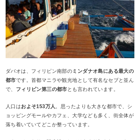
ダバオは、フィリピン南部の
ミンダナオ島にある最大の
都市
です。首都マニラや観光地として有名なセブと並ん
で、
フィリピン第三の都市
とも言われています。
人口は
およそ153万人
。思ったよりも大きな都市で、シ
ョッピングモールやカフェ、大学なども多く、街全体が
落ち着いていてどこか整っています。