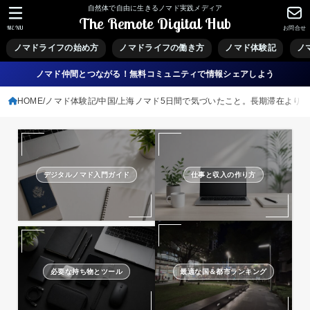
自然体で自由に生きるノマド実践メディア
The Remote Digital Hub
MENU
お問合せ
ノマドライフの始め方
ノマドライフの働き方
ノマド体験記
ノ
ノマド仲間とつながる！無料コミュニティで情報シェアしよう
HOME
ノマド体験記
中国
上海ノマド5日間で気づいたこと。長期滞在より、
デジタルノマド入門ガイド
仕事と収入の作り方
必要な持ち物とツール
最適な国＆都市ランキング