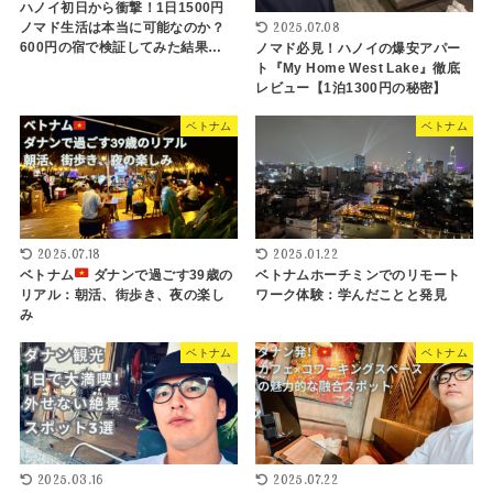
ハノイ初日から衝撃！1日1500円
2025.07.08
ノマド生活は本当に可能なのか？
600円の宿で検証してみた結果…
ノマド必見！ハノイの爆安アパー
ト『My Home West Lake』徹底
レビュー【1泊1300円の秘密】
ベトナム
ベトナム
2025.07.18
2025.01.22
ベトナム
ダナンで過ごす39歳の
ベトナムホーチミンでのリモート
リアル：朝活、街歩き、夜の楽し
ワーク体験：学んだことと発見
み
ベトナム
ベトナム
2025.03.16
2025.07.22