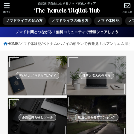
自然体で自由に生きるノマド実践メディア
The Remote Digital Hub
MENU
お問合せ
ノマドライフの始め方
ノマドライフの働き方
ノマド体験記
ノ
ノマド仲間とつながる！無料コミュニティで情報シェアしよう
HOME
ノマド体験記
ベトナム
ハノイの朝ランで再発見！ホアンキエム湖と
デジタルノマド入門ガイド
仕事と収入の作り方
必要な持ち物とツール
最適な国＆都市ランキング