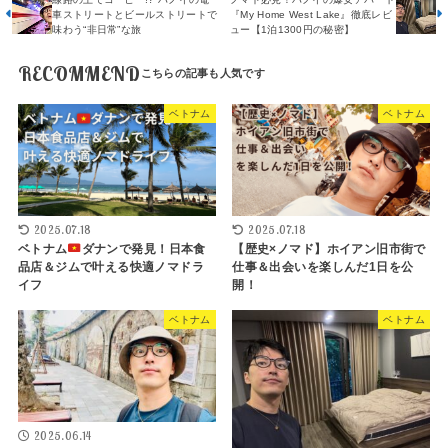
車ストリートとビールストリートで
『My Home West Lake』徹底レビ
味わう“非日常”な旅
ュー【1泊1300円の秘密】
RECOMMEND
ベトナム
ベトナム
2025.07.18
2025.07.18
ベトナム
ダナンで発見！日本食
【歴史×ノマド】ホイアン旧市街で
品店＆ジムで叶える快適ノマドラ
仕事＆出会いを楽しんだ1日を公
イフ
開！
ベトナム
ベトナム
2025.06.14