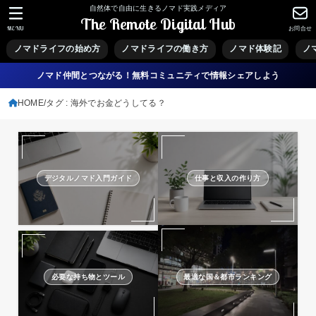
自然体で自由に生きるノマド実践メディア
The Remote Digital Hub
MENU
お問合せ
ノマドライフの始め方
ノマドライフの働き方
ノマド体験記
ノ
ノマド仲間とつながる！無料コミュニティで情報シェアしよう
HOME
タグ : 海外でお金どうしてる？
デジタルノマド入門ガイド
仕事と収入の作り方
必要な持ち物とツール
最適な国＆都市ランキング