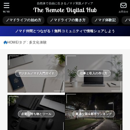
自然体で自由に生きるノマド実践メディア
The Remote Digital Hub
MENU
お問合せ
ノマドライフの始め方
ノマドライフの働き方
ノマド体験記
ノ
ノマド仲間とつながる！無料コミュニティで情報シェアしよう
HOME
タグ : 多文化体験
デジタルノマド入門ガイド
仕事と収入の作り方
必要な持ち物とツール
最適な国＆都市ランキング