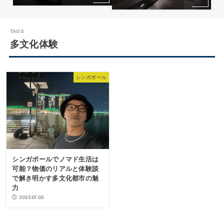
多文化体験
シンガポール
シンガポールでノマド生活は
可能？物価のリアルと体験談
で解き明かす多文化都市の魅
力
2025.07.03