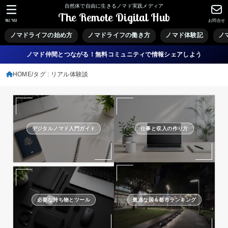
自然体で自由に生きるノマド実践メディア
The Remote Digital Hub
MENU
お問合せ
ノマドライフの始め方
ノマドライフの働き方
ノマド体験記
ノ
ノマド仲間とつながる！無料コミュニティで情報シェアしよう
HOME
タグ : リアル体験談
デジタルノマド入門ガイド
仕事と収入の作り方
必要な持ち物とツール
最適な国＆都市ランキング