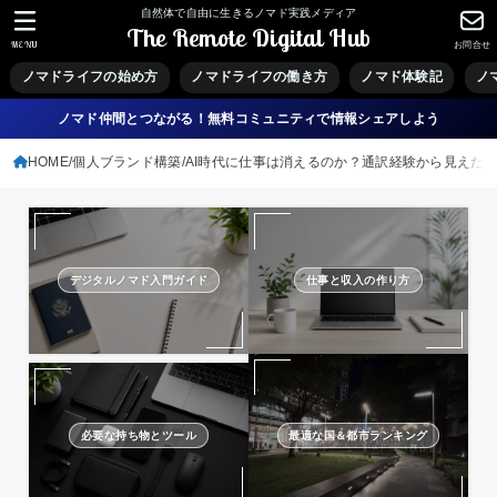
自然体で自由に生きるノマド実践メディア
The Remote Digital Hub
MENU
お問合せ
ノマドライフの始め方
ノマドライフの働き方
ノマド体験記
ノ
ノマド仲間とつながる！無料コミュニティで情報シェアしよう
HOME
個人ブランド構築
AI時代に仕事は消えるのか？通訳経験から見えた“
デジタルノマド入門ガイド
仕事と収入の作り方
必要な持ち物とツール
最適な国＆都市ランキング