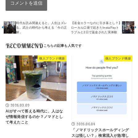
時代を読み間違えると、人生はズレ
【送金エラーなのに引き落とし？】
る。武士の時代から考える「今の正
ローカル口座で起きたInstaPayト
解」
ラブルと2日で返金された実体験
RECOMMEND
個人ブランド構築
個人ブランド構築
2026.03.09
AIがすべて答える時代に、人はな
ぜ情報発信するのか？ノマドとし
て考えたこと
2026.06.04
「ノマドリックスホールディング
スは怪しい？」検索流入が急増し