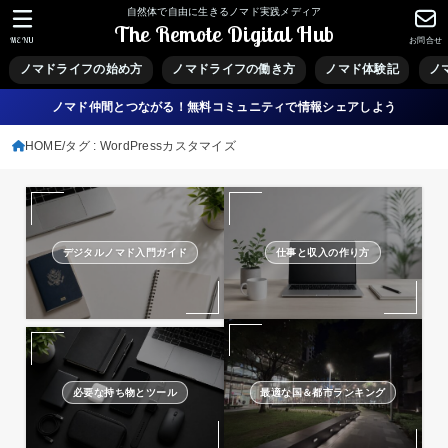
自然体で自由に生きるノマド実践メディア
The Remote Digital Hub
MENU
お問合せ
ノマドライフの始め方
ノマドライフの働き方
ノマド体験記
ノ
ノマド仲間とつながる！無料コミュニティで情報シェアしよう
HOME
タグ : WordPressカスタマイズ
デジタルノマド入門ガイド
仕事と収入の作り方
必要な持ち物とツール
最適な国＆都市ランキング