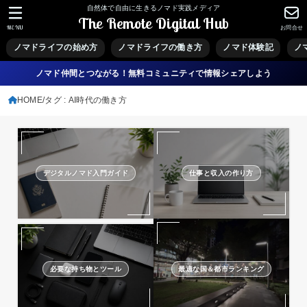
自然体で自由に生きるノマド実践メディア
The Remote Digital Hub
MENU
お問合せ
ノマドライフの始め方
ノマドライフの働き方
ノマド体験記
ノ
ノマド仲間とつながる！無料コミュニティで情報シェアしよう
HOME
タグ : AI時代の働き方
デジタルノマド入門ガイド
仕事と収入の作り方
必要な持ち物とツール
最適な国＆都市ランキング