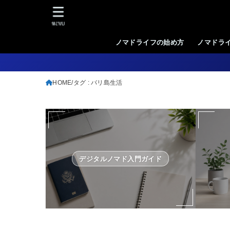
MENU
ノマドライフの始め方
ノマドラ
HOME
タグ : バリ島生活
デジタルノマド入門ガイド