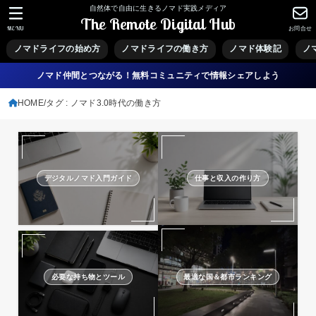
自然体で自由に生きるノマド実践メディア
The Remote Digital Hub
MENU
お問合せ
ノマドライフの始め方
ノマドライフの働き方
ノマド体験記
ノ
ノマド仲間とつながる！無料コミュニティで情報シェアしよう
HOME
タグ : ノマド3.0時代の働き方
デジタルノマド入門ガイド
仕事と収入の作り方
必要な持ち物とツール
最適な国＆都市ランキング