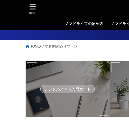
MENU
ノマドライフの始め方
ノマドラ
HOME
ノマド体験記
オマーン
デジタルノマド入門ガイド