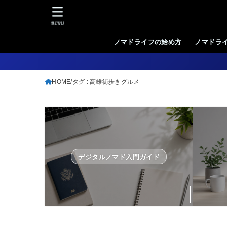
MENU
ノマドライフの始め方
ノマドラ
HOME
タグ : 高雄街歩きグルメ
デジタルノマド入門ガイド