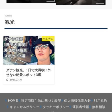
観光
ベトナム
ダナン観光、1日で大満喫！外
せない絶景スポット3選
2025.03.16
HOME
特定商取引法に基づく表記
個人情報保護方針
利用規約
キャンセルポリシー
クッキーポリシー
運営者情報
無料相談