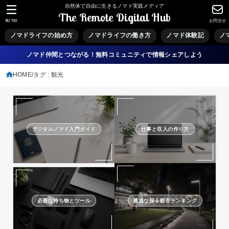
自然体で自由に生きるノマド実践メディア
The Remote Digital Hub
MENU
お問合せ
ノマドライフの始め方
ノマドライフの働き方
ノマド体験記
ノ
ノマド仲間とつながる！無料コミュニティで情報シェアしよう
HOME
タグ : 観光
デジタルノマド入門ガイド
仕事と収入の作り方
必要な持ち物とツール
最適な国＆都市ランキング