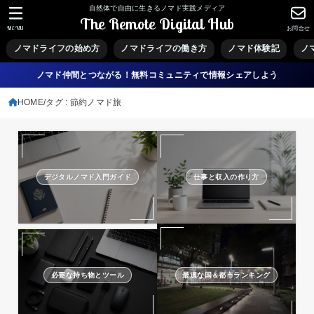
自然体で自由に生きるノマド実践メディア
The Remote Digital Hub
MENU
お問合せ
ノマドライフの始め方
ノマドライフの働き方
ノマド体験記
ノ
ノマド仲間とつながる！無料コミュニティで情報シェアしよう
HOME
タグ : 節約ノマド旅
デジタルノマド入門ガイド
仕事と収入の作り方
必要な持ち物とツール
最適な国＆都市ランキング