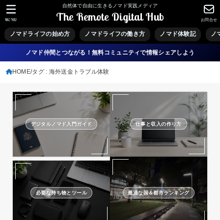
自然体で自由に生きるノマド実践メディア
The Remote Digital Hub
MENU
お問合せ
ノマドライフの始め方
ノマドライフの働き方
ノマド体験記
ノ
ノマド仲間とつながる！無料コミュニティで情報シェアしよう
HOME
タグ : 海外送金トラブル体験
デジタルノマド入門ガイド
仕事と収入の作り方
必要な持ち物とツール
最適な国＆都市ランキング