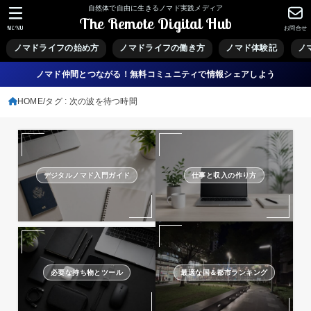
自然体で自由に生きるノマド実践メディア
The Remote Digital Hub
MENU
お問合せ
ノマドライフの始め方
ノマドライフの働き方
ノマド体験記
ノ
ノマド仲間とつながる！無料コミュニティで情報シェアしよう
HOME
タグ : 次の波を待つ時間
デジタルノマド入門ガイド
仕事と収入の作り方
必要な持ち物とツール
最適な国＆都市ランキング