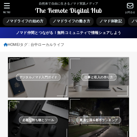
自然体で自由に生きるノマド実践メディア
The Remote Digital Hub
MENU
お問合せ
ノマドライフの始め方
ノマドライフの働き方
ノマド体験記
ノ
ノマド仲間とつながる！無料コミュニティで情報シェアしよう
HOME
タグ : 台中ローカルライフ
デジタルノマド入門ガイド
仕事と収入の作り方
必要な持ち物とツール
最適な国＆都市ランキング