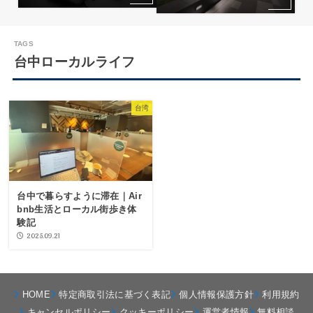
台中ローカルライフ
台湾
台中で暮らすように滞在｜Air
bnb生活とローカル街歩き体
験記
2025.09.21
HOME
特定商取引法に基づく表記
個人情報保護方針
利用規約
キャンセルポリシー
クッキーポリシー
運営者情報
無料相談