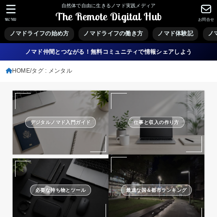
自然体で自由に生きるノマド実践メディア
The Remote Digital Hub
MENU
お問合せ
ノマドライフの始め方
ノマドライフの働き方
ノマド体験記
ノ
ノマド仲間とつながる！無料コミュニティで情報シェアしよう
HOME
タグ : メンタル
デジタルノマド入門ガイド
仕事と収入の作り方
必要な持ち物とツール
最適な国＆都市ランキング