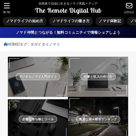
自然体で自由に生きるノマド実践メディア
The Remote Digital Hub
MENU
お問合せ
ノマドライフの始め方
ノマドライフの働き方
ノマド体験記
ノ
ノマド仲間とつながる！無料コミュニティで情報シェアしよう
HOME
タグ : タガイタイノマド
デジタルノマド入門ガイド
仕事と収入の作り方
必要な持ち物とツール
最適な国＆都市ランキング