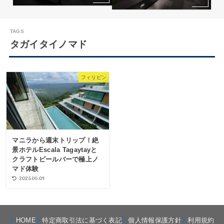
タガイタイノマド
フィリピン
マニラから週末トリップ！絶
景ホテルEscala Tagaytayと
クラフトビールバーで極上ノ
マド体験
2025.06.04
HOME
特定商取引法に基づく表記
個人情報保護方針
利用規約